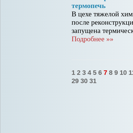
термопечь
В цехе тяжелой хи
после реконструкц
запущена термическ
Подробнее »»
1
2
3
4
5
6
7
8
9
10
1
29
30
31