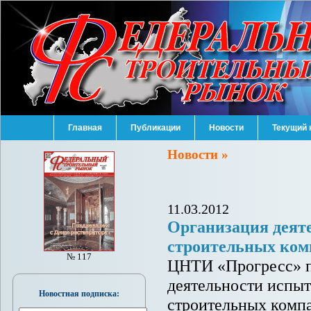
Главная
Публикации
Новости
Текущий 
Новости »
11.03.2012
Организация деяте
строительных ко
№ 117
ЦНТИ «Прогресс» п
деятельности испыт
Новостная подписка:
строительных компа