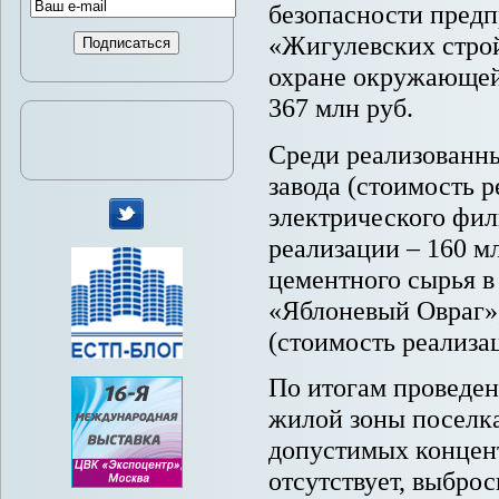
безопасности пред
«Жигулевских стро
охране окружающей 
367 млн руб.
Среди реализованн
завода (стоимость р
электрического фил
реализации – 160 м
мы
цементного сырья в
в
Twitter
«Яблоневый Овраг»,
(стоимость реализац
По итогам проведен
жилой зоны поселк
допустимых концен
отсутствует, выбро