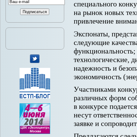
специального конку
на рынок новых тех
привлечение вниман
Экспонаты, предста
следующие качества
функциональность; 
технологические, д
надежность и безоп
мы
экономичность (эне
в
Twitter
Участниками конкур
различных форм соб
в конкурсе подаетс
несут ответственно
заявке и сопроводи
Предлагаются след