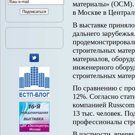
материалы» (ОСМ). 
в Москве в Централ
В выставке приняло
дальнего зарубежья
продемонстрировал
строительных матер
материалов, оборуд
инженерного оборуд
мы
строительных матер
в
Twitter
По сравнению с про
12%. Согласно стат
компанией Russcom 
13 тыс. человек. П
профессионалы стр
В частности, вперв