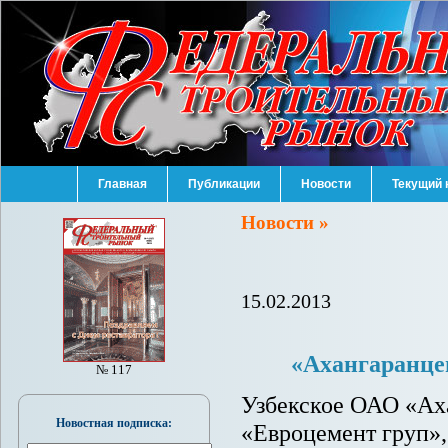
Главная
Публикации
Новости
Текущий 
Новости »
15.02.2013
«Ахангаранце
№ 117
Узбекское ОАО «Аха
Новостная подписка:
«Евроцемент груп», 