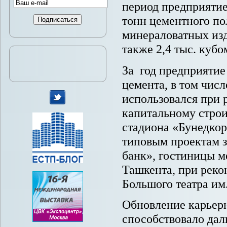
период предприятие
тонн цементного по
минераловатных изд
также 2,4 тыс. куб
За год предприятие
цемента, в том числ
использовался при 
капитальному строи
мы
стадиона «Бунедкор
в
Twitter
типовым проектам 
банк», гостиницы м
Ташкента, при реко
Большого театра им.
Обновление карьерн
способствовало дал