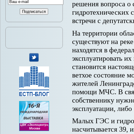
решения вопроса о
гидротехнических с
встречи с депутатс
На территории обла
существуют на реке
находятся в федера
эксплуатировать их
становится настоя
мы
ветхое состояние м
в
Twitter
жителей Ленинградс
помощи МЧС. В связ
собственнику нужн
эксплуатации, либо
Малых ГЭС и гидро
насчитывается 39, 