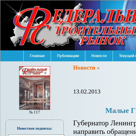
Главная
Публикации
Новости
Текущий 
Новости »
13.02.2013
Малые Г
№ 117
Губернатор Ленинг
Новостная подписка:
направить обращени