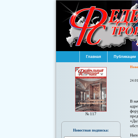
Главная
Публикации
Ново
24.0
В на
адре
фору
№ 117
пред
«Дал
обст
Новостная подписка:
Напо