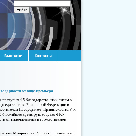
Выставки
Контакты
годарности от вице-премьера
» поступили15 благодарственных писем в
редседательства Российской Федерации в
естителем Председателя Правительства РФ,
В ближайшее время руководство ФКУ
ти от вице-премьера в торжественной
ирекция Минрегиона России» составляла от