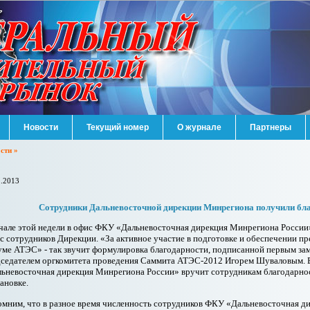
Новости
Текущий номер
О журнале
Партнеры
сти »
1.2013
Сотрудники Дальневосточной дирекции Минрегиона получили бла
чале этой недели в офис ФКУ «Дальневосточная дирекция Минрегиона России
с сотрудников Дирекции. «За активное участие в подготовке и обеспечении п
ме АТЭС» - так звучит формулировка благодарности, подписанной первым зам
седателем оргкомитета проведения Саммита АТЭС-2012 Игорем Шуваловым. 
ьневосточная дирекция Минрегиона России» вручит сотрудникам благодарнос
ановке.
мним, что в разное время численность сотрудников ФКУ «Дальневосточная д