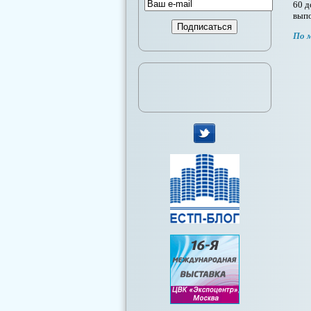
60 д
выпо
По 
мы
в
Twitter