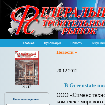
Главная
Публикации
Новости
Текущий 
Новости »
20.12.2012
В Greenstate по
№ 117
ООО «Сименс техно
Новостная подписка:
комплекс мирового 