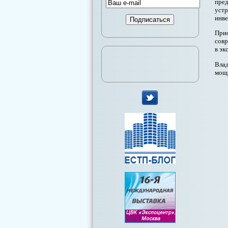
пред
устр
инве
Прио
совр
в эк
Влад
мощн
мы
в
Twitter