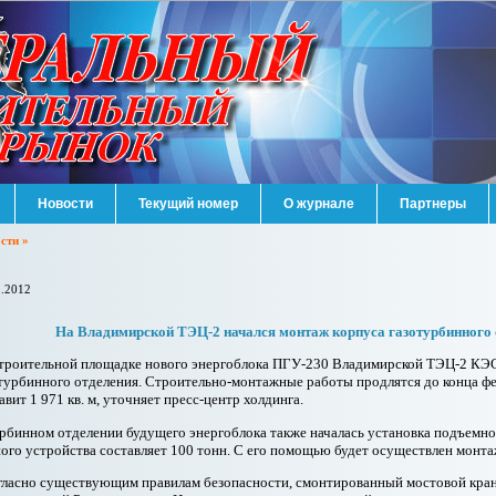
Новости
Текущий номер
О журнале
Партнеры
сти »
2.2012
На Владимирской ТЭЦ-2 начался монтаж корпуса газотурбинного 
троительной площадке нового энергоблока ПГУ-230 Владимирской ТЭЦ-2 КЭС
турбинного отделения. Строительно-монтажные работы продлятся до конца фев
авит 1 971 кв. м, уточняет пресс-центр холдинга.
рбинном отделении будущего энергоблока также началась установка подъемно
ого устройства составляет 100 тонн. С его помощью будет осуществлен мон
ласно существующим правилам безопасности, смонтированный мостовой кран