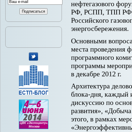
нефтегазового фору
РФ, РСПП, ТПП РФ,
Российского газов
энергосбережения.
Основными вопросам
места проведения ф
программного комит
программы мероприя
мы
в декабре 2012 г.
в
Twitter
Архитектура делово
блока-дня, каждый 
дискуссию по основ
развития», «Добыча
этого, в рамках ме
«Энергоэффективны