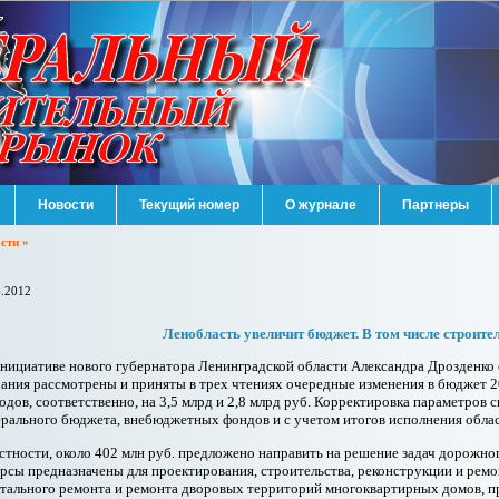
Новости
Текущий номер
О журнале
Партнеры
сти »
6.2012
Ленобласть увеличит бюджет. В том числе строит
нициативе нового губернатора Ленинградской области Александра Дрозденко 
ания рассмотрены и приняты в трех чтениях очередные изменения в бюджет 2
одов, соответственно, на 3,5 млрд и 2,8 млрд руб. Корректировка параметров 
рального бюджета, внебюджетных фондов и с учетом итогов исполнения област
стности, около 402 млн руб. предложено направить на решение задач дорожн
рсы предназначены для проектирования, строительства, реконструкции и ремо
тального ремонта и ремонта дворовых территорий многоквартирных домов, пр