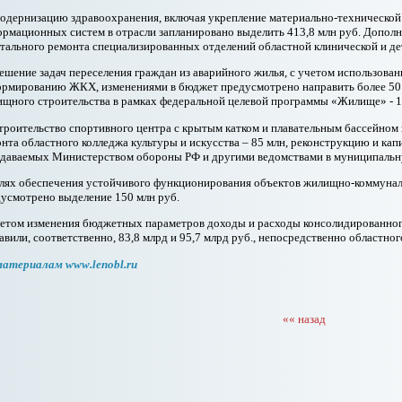
одернизацию здравоохранения, включая укрепление материально-технической
рмационных систем в отрасли запланировано выделить 413,8 млн руб. Дополн
тального ремонта специализированных отделений областной клинической и де
ешение задач переселения граждан из аварийного жилья, с учетом использова
рмированию ЖКХ, изменениями в бюджет предусмотрено направить более 50 м
щного строительства в рамках федеральной целевой программы «Жилище» - 1
троительство спортивного центра с крытым катком и плавательным бассейном
нта областного колледжа культуры и искусства – 85 млн, реконструкцию и кап
даваемых Министерством обороны РФ и другими ведомствами в муниципальную
лях обеспечения устойчивого функционирования объектов жилищно-коммуна
усмотрено выделение 150 млн руб.
етом изменения бюджетных параметров доходы и расходы консолидированного
авили, соответственно, 83,8 млрд и 95,7 млрд руб., непосредственно областног
материалам www.lenobl.ru
«« назад