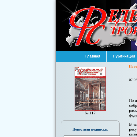
Главная
Публикации
Ново
07.0
По и
собр
расх
№ 117
феде
В ча
ресу
Новостная подписка:
капи