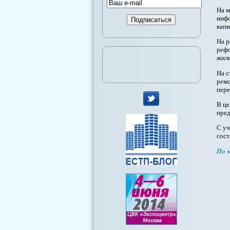
На м
инфо
капи
На р
рефо
жили
На с
ремо
пере
В це
пред
мы
в
С уч
сост
Twitter
По 