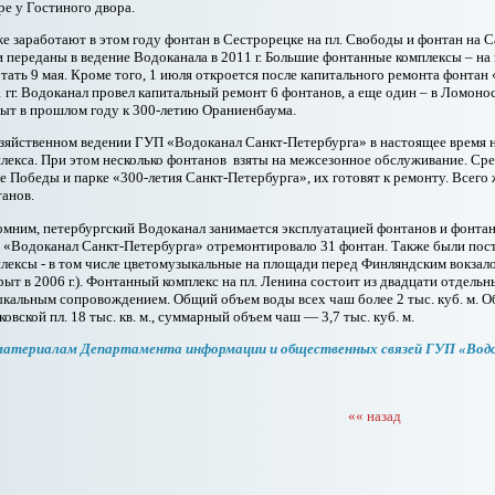
ре у Гостиного двора.
е заработают в этом году фонтан в Сестрорецке на пл. Свободы и фонтан на 
 переданы в ведение Водоканала в 2011 г. Большие фонтанные комплексы – на п
тать 9 мая. Кроме того, 1 июля откроется после капитального ремонта фонтан 
 гг. Водоканал провел капитальный ремонт 6 фонтанов, а еще один – в Ломон
ыт в прошлом году к 300-летию Ораниенбаума.
зяйственном ведении ГУП «Водоканал Санкт-Петербурга» в настоящее время 
лекса. При этом несколько фонтанов взяты на межсезонное обслуживание. С
е Победы и парке «300-летия Санкт-Петербурга», их готовят к ремонту. Всего ж
анов.
мним, петербургский Водоканал занимается эксплуатацией фонтанов и фонтанны
«Водоканал Санкт-Петербурга» отремонтировало 31 фонтан. Также были по
лексы - в том числе цветомузыкальные на площади перед Финляндским вокзалом
рыт в 2006 г.). Фонтанный комплекс на пл. Ленина состоит из двадцати отдель
кальным сопровождением. Общий объем воды всех чаш более 2 тыс. куб. м. О
овской пл. 18 тыс. кв. м., суммарный объем чаш — 3,7 тыс. куб. м.
материалам Департамента информации и общественных связей ГУП «Вод
«« назад