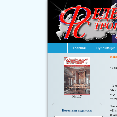
Главная
Публикации
Ново
12.0
13 а
56 и
год.
№ 117
улуч
Такж
«Пут
Новостная подписка:
в са