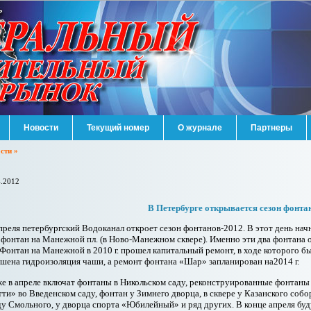
Новости
Текущий номер
О журнале
Партнеры
сти »
4.2012
В Петербурге открывается сезон фонта
преля петербургский Водоканал откроет сезон фонтанов-2012. В этот день нач
 фонтан на Манежной пл. (в Ново-Манежном сквере). Именно эти два фонтана 
 Фонтан на Манежной в 2010 г. прошел капитальный ремонт, в ходе которого б
шена гидроизоляция чаши, а ремонт фонтана «Шар» запланирован на2014 г.
е в апреле включат фонтаны в Никольском саду, реконструированные фонтаны 
ти» во Введенском саду, фонтан у Зимнего дворца, в сквере у Казанского собо
ду Смольного, у дворца спорта «Юбилейный» и ряд других. В конце апреля б