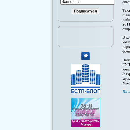
скве
Такж
были
рабо
2011
откр
В хо
комп
парк
фонт
Напо
мы
ГУП 
комп
в
(отк
музы
Twitter
Моск
По 