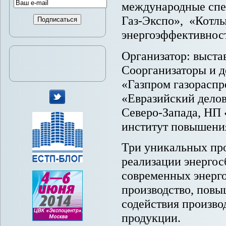
международные спе
Газ-Экспо», «Котлы
энергоэффективност
Организатор: выста
Соорганизаторы и 
«Газпром газораспр
«Евразийский делов
Северо-Запада, НП 
мы
институт повышени
в
Twitter
Три уникальных пр
реализации энергос
современных энерго
производство, повы
содействия произв
продукции.