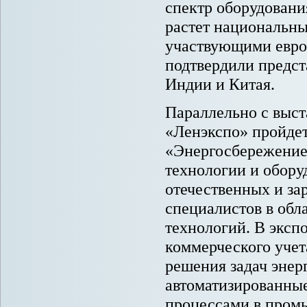
спектр оборудовани
растет национальны
участвующими европ
подтвердили предст
Индии и Китая.
Параллельно с выст
«Ленэкспо» пройде
«Энергосбережение
технологии и обор
отечественных и з
специалистов в обл
технологий. В эксп
коммерческого учет
решения задач эне
автоматизированны
процессами в промы